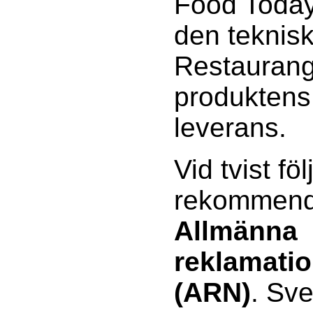
Food Today 
den teknisk
Restaurang
produktens 
leverans.
Vid tvist föl
rekommenda
Allmänna
reklamati
(ARN)
. Sv