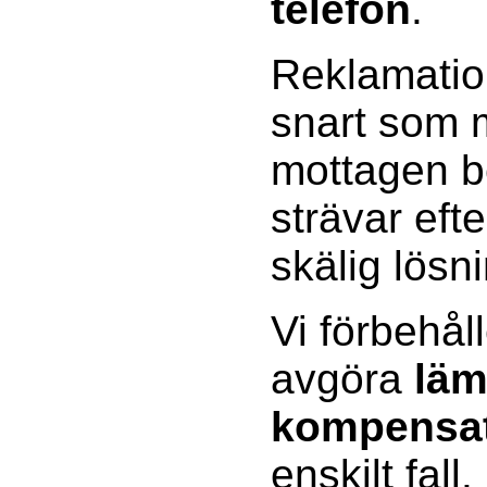
telefon
.
Reklamatio
snart som m
mottagen be
strävar efte
skälig lösn
Vi förbehåll
avgöra
läm
kompensa
enskilt fall.