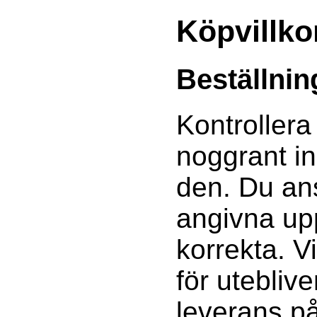
Köpvillko
Beställnin
Kontrollera
noggrant i
den. Du ans
angivna upp
korrekta. V
för utebliv
leverans p