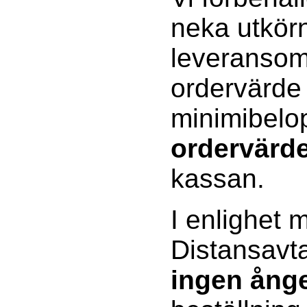
neka utkörn
leveransomr
ordervärde
minimibelo
ordervärd
kassan.
I enlighet 
Distansavta
ingen ånge