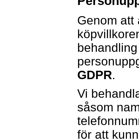
Personupp
Genom att 
köpvillkor
behandling
personuppgi
GDPR
.
Vi behandla
såsom namn
telefonnum
för att kun