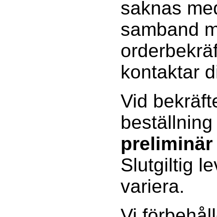
saknas med
samband 
orderbekräf
kontaktar d
Vid bekräft
beställning
preliminär
Slutgiltig l
variera.
Vi förbehåll